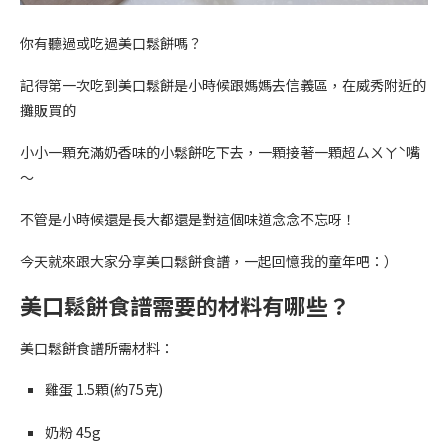
你有聽過或吃過美口鬆餅嗎？
記得第一次吃到美口鬆餅是小時候跟媽媽去信義區，在威秀附近的
攤販買的
小小一顆充滿奶香味的小鬆餅吃下去，一顆接著一顆超ㄙㄨㄚˋ嘴
～
不管是小時候還是長大都還是對這個味道念念不忘呀！
今天就來跟大家分享美口鬆餅食譜，一起回憶我的童年吧：）
美口鬆餅食譜需要的材料有哪些？
美口鬆餅食譜所需材料：
雞蛋 1.5顆(約75克)
奶粉 45g