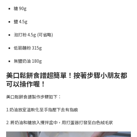
糖 90g
鹽 4.5g
泡打粉 4.5g (可省略)
低筋麵粉 315g
無鹽奶油 180g
美口鬆餅食譜超簡單！按著步驟小朋友都
可以操作喔！
美口鬆餅食譜製作步驟如下：
1.奶油放室溫軟化至手指壓下去有指痕
2. 將奶油和糖放入攪拌盆中，用打蛋器打發至白色絨毛狀