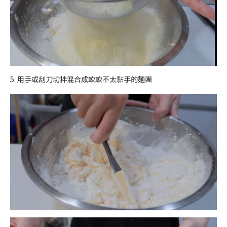
5. 用手或刮刀切拌混合成軟軟不太黏手的麵團