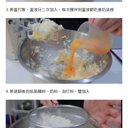
3. 將蛋打散，蛋液分二次加入，每次攪拌到蛋液都吃進奶油裡
4. 將過篩後的低筋麵粉、奶粉、泡打粉、鹽加入