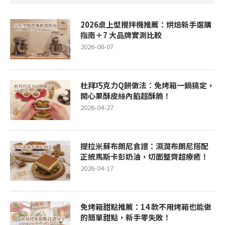
2026桌上型攪拌機推薦：烘焙新手選購
指南＋7 大品牌實測比較
2026-08-07
杜拜巧克力Q餅做法：免烤箱一鍋搞定，
開心果酥皮絲內餡超酥脆！
2026-04-27
提拉米蘇布朗尼食譜：濕潤布朗尼搭配
正統馬斯卡彭奶油，切面整齊超療癒！
2026-04-17
免烤箱甜點推薦：14 款不用烤箱也能做
的簡單甜點，新手零失敗！