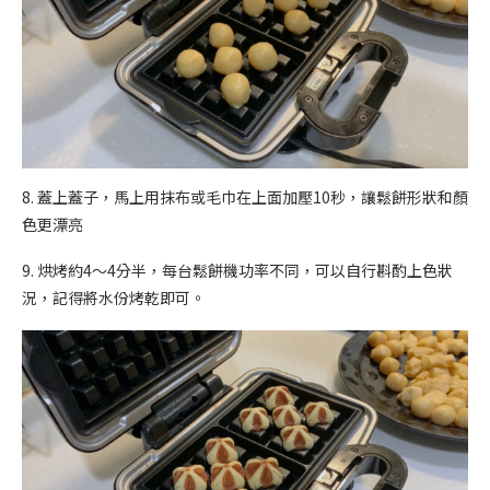
8. 蓋上蓋子，馬上用抹布或毛巾在上面加壓10秒，讓鬆餅形狀和顏
色更漂亮
9. 烘烤約4～4分半，每台鬆餅機功率不同，可以自行斟酌上色狀
況，記得將水份烤乾即可。