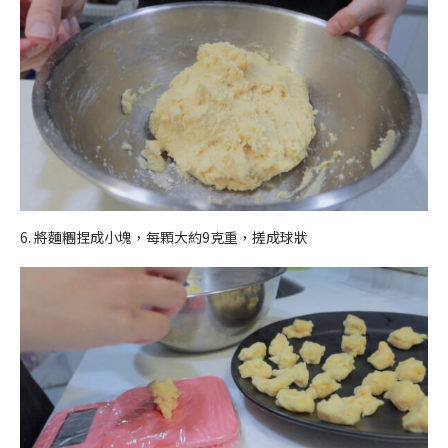
6. 將麵糰捏成小塊，每顆大約9克重，搓成球狀