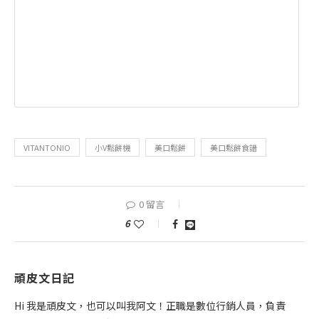
VITANTONIO
小V鬆餅機
美口鬆餅
美口鬆餅食譜
0 留言
6
頑皮文日記
Hi 我是頑皮文，也可以叫我阿文！正職是數位行銷人員，負責