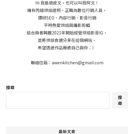
Hi 我是頑皮文，也可以叫我阿文！
擁有丙級烘焙證照，正職為數位行銷人員，
鑽研SEO、內容行銷、影音行銷
平時熱愛烘焙與攝影剪輯
結合兩者興趣2021年開始經營烘焙影音IG，
並將烘焙食譜分享在這個網站，
希望透過作品療癒自己與你：）
聯絡信箱：awenkitchen@gmail.com
搜尋
搜
尋
最新文章