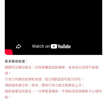
更多簡易食譜：
韓國地瓜麵包做法：仿真紫薯造型超療癒，身為地瓜控絕不能錯
過！
巧克力布朗尼軟餅乾食譜：超Q怪獸造型可愛又好吃！
瑪德蓮食譜分享：原味、脆殼巧克力做法簡單就上手！
脆皮菠蘿泡芙做法：一次學會菠蘿皮、不塌陷泡芙與爆漿卡士達內
餡！