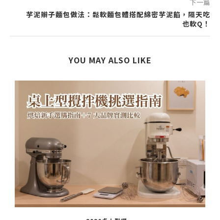
下一篇
芋泥辮子麵包做法：鬆軟麵包體搭配綿密芋泥餡，隔天吃
也軟Q！
YOU MAY ALSO LIKE