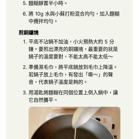
麵糊靜置半小時。
將 10g 水與小蘇打粉混合均勻，加入麵糊
中攪拌均勻。
煎銅鑼燒
平底不沾鍋不加油，小火預熱大約 5 分
鐘。要煎出漂亮的銅鑼燒，最重要的就是
鍋子的溫度要對，不能太高不能太低～
準備濕毛巾，將平底鍋放到毛巾上降溫。
若鍋子放上毛巾，有發出「嘶～」的聲
音，代表鍋子溫度是夠的。
用湯匙將麵糊在同個位置上倒入鍋中，讓
它自然攤平。