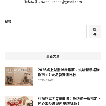
聯絡信箱：awenkitchen@gmail.com
搜尋
搜
尋
最新文章
2026桌上型攪拌機推薦：烘焙新手選購
指南＋7 大品牌實測比較
2026-08-07
杜拜巧克力Q餅做法：免烤箱一鍋搞定，
開心果酥皮絲內餡超酥脆！