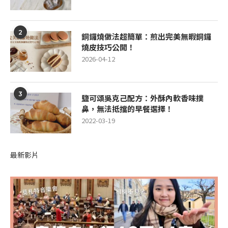
2
銅鑼燒做法超簡單：煎出完美無暇銅鑼
燒皮技巧公開！
2026-04-12
3
鹽可頌吳克己配方：外酥內軟香味撲
鼻，無法抵擋的早餐選擇！
2022-03-19
最新影片