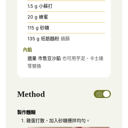
1.5
g
小蘇打
20
g
蜂蜜
115
g
砂糖
135
g
低筋麵粉
過篩
內餡
適量
市售豆沙餡
也可用芋泥、卡士達
等替換
Method
製作麵糊
雞蛋打散，加入砂糖攪拌均勻。