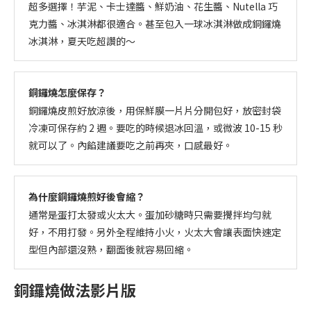
超多選擇！芋泥、卡士達醬、鮮奶油、花生醬、Nutella 巧
克力醬、冰淇淋都很適合。甚至包入一球冰淇淋做成銅鑼燒
冰淇淋，夏天吃超讚的～
銅鑼燒怎麼保存？
銅鑼燒皮煎好放涼後，用保鮮膜一片片分開包好，放密封袋
冷凍可保存約 2 週。要吃的時候退冰回溫，或微波 10-15 秒
就可以了。內餡建議要吃之前再夾，口感最好。
為什麼銅鑼燒煎好後會縮？
通常是蛋打太發或火太大。蛋加砂糖時只需要攪拌均勻就
好，不用打發。另外全程維持小火，火太大會讓表面快速定
型但內部還沒熟，翻面後就容易回縮。
銅鑼燒做法影片版