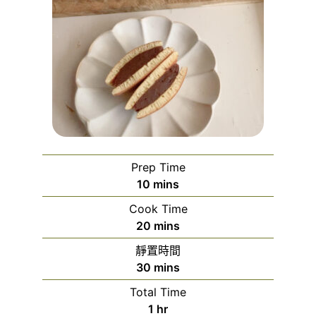
Prep Time
minutes
10
mins
Cook Time
minutes
20
mins
靜置時間
minutes
30
mins
Total Time
hour
1
hr