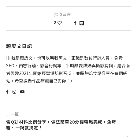
0 留言
2
頑皮文日記
Hi 我是頑皮文，也可以叫我阿文！正職是數位行銷人員，負責
SEO、內容行銷、影音行銷等。平時熱愛烘焙與攝影剪輯，結合兩
者興趣2021年開始經營烘焙影音IG，並將烘焙食譜分享在這個網
站，希望透過作品療癒自己與你：）
上一篇
雪Q餅材料比例分享，做法簡單20分鐘輕鬆完成，免烤
箱、一鍋就搞定！