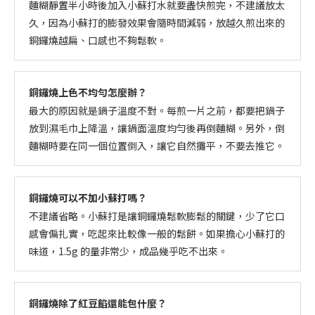
麵糊靜置半小時後加入小蘇打水就要盡快煎完，不建議放太
久，因為小蘇打的膨發效果會隨時間減弱，放越久煎出來的
銅鑼燒越扁、口感也不夠鬆軟。
銅鑼燒上色不均勻怎麼辦？
最大的原因就是鍋子溫度不對。每煎一片之前，都要把鍋子
放到濕毛巾上降溫，讓鍋面溫度均勻後再倒麵糊。另外，倒
麵糊時要在同一個位置倒入，讓它自然攤平，不要去推它。
銅鑼燒可以不加小蘇打嗎？
不建議省略。小蘇打是讓銅鑼燒鬆軟膨鬆的關鍵，少了它口
感會偏扎實，吃起來比較像一般的鬆餅。如果擔心小蘇打的
味道，1.5g 的量非常少，成品幾乎吃不出來。
銅鑼燒除了紅豆餡還能包什麼？