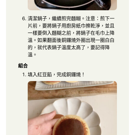
清潔鍋子，繼續煎完麵糊。注意：煎下一
片前，要將鍋子用廚房紙巾擦乾淨，並且
一樣要倒入麵糊之前，將鍋子在毛巾上降
溫。如果翻面後銅鑼燒外圈出現一圈白白
的，就代表鍋子溫度太高了，要記得降
溫。
組合
填入紅豆餡，完成銅鑼燒！