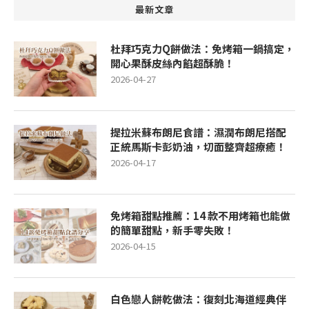
最新文章
杜拜巧克力Q餅做法：免烤箱一鍋搞定，
開心果酥皮絲內餡超酥脆！
2026-04-27
提拉米蘇布朗尼食譜：濕潤布朗尼搭配
正統馬斯卡彭奶油，切面整齊超療癒！
2026-04-17
免烤箱甜點推薦：14 款不用烤箱也能做
的簡單甜點，新手零失敗！
2026-04-15
白色戀人餅乾做法：復刻北海道經典伴