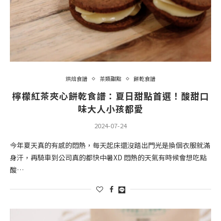
烘焙食譜
茶類甜點
餅乾食譜
檸檬紅茶夾心餅乾食譜：夏日甜點首選！酸甜口
味大人小孩都愛
2024-07-24
今年夏天真的有感的悶熱，每天起床還沒踏出門光是換個衣服就滿
身汗，再騎車到公司真的都快中暑XD 悶熱的天氣有時候會想吃點
酸…