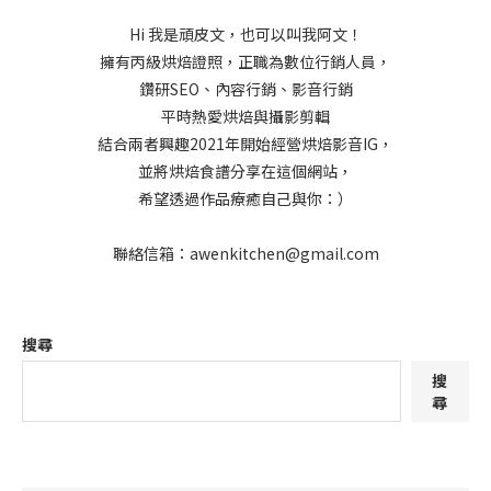
Hi 我是頑皮文，也可以叫我阿文！
擁有丙級烘焙證照，正職為數位行銷人員，
鑽研SEO、內容行銷、影音行銷
平時熱愛烘焙與攝影剪輯
結合兩者興趣2021年開始經營烘焙影音IG，
並將烘焙食譜分享在這個網站，
希望透過作品療癒自己與你：）
聯絡信箱：awenkitchen@gmail.com
搜尋
搜
尋