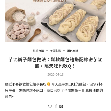
烘焙食譜
芋頭甜點
麵包食譜
芋泥辮子麵包做法：鬆軟麵包體搭配綿密芋泥
餡，隔天吃也軟Q！
2026-04-13
最近很喜歡做麵包給學長吃
今天是芋頭口味的麵包，沒想到不
只學長，媽媽也讚不絕口，我自己吃了也很驚艷～ 用直接法做的
麵包…