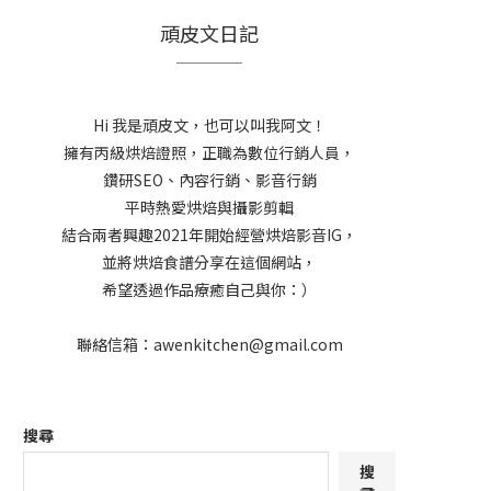
頑皮文日記
Hi 我是頑皮文，也可以叫我阿文！
擁有丙級烘焙證照，正職為數位行銷人員，
鑽研SEO、內容行銷、影音行銷
平時熱愛烘焙與攝影剪輯
結合兩者興趣2021年開始經營烘焙影音IG，
並將烘焙食譜分享在這個網站，
希望透過作品療癒自己與你：）
聯絡信箱：awenkitchen@gmail.com
搜尋
搜