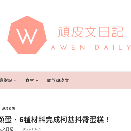
慶甜點
食材
關於頑皮文
烘焙食譜
顆蛋、6種材料完成柯基抖臀蛋糕！
皮文日記
2022-10-15