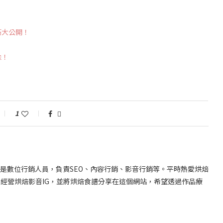
巧大公開！
味！
！
1
職是數位行銷人員，負責SEO、內容行銷、影音行銷等。平時熱愛烘焙
始經營烘焙影音IG，並將烘焙食譜分享在這個網站，希望透過作品療