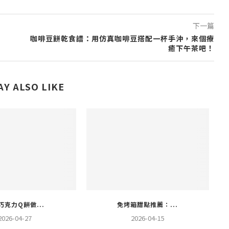
下一篇
咖啡豆餅乾食譜：用仿真咖啡豆搭配一杯手沖，來個療
癒下午茶吧！
AY ALSO LIKE
巧克力Q餅做...
免烤箱甜點推薦：...
2026-04-27
2026-04-15