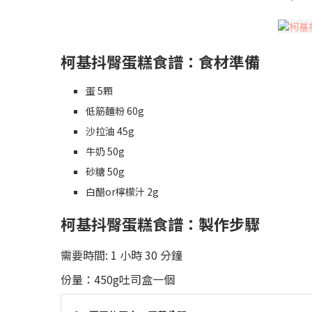
柯基抖臀蛋糕食譜：食材準備
蛋 5顆
低筋麵粉 60g
沙拉油 45g
牛奶 50g
砂糖 50g
白醋or檸檬汁 2g
柯基抖臀蛋糕食譜：製作步驟
需要時間:
1 小時 30 分鐘
份量：450g吐司盒一個