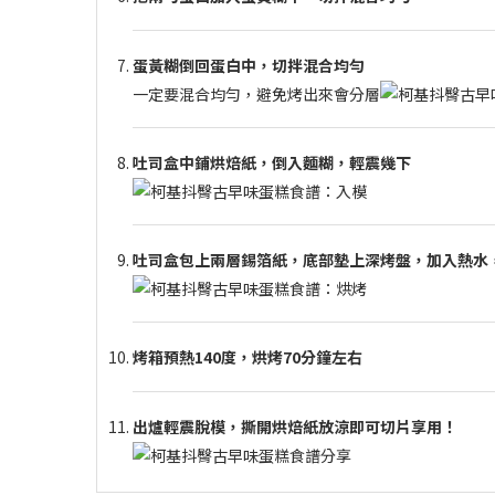
蛋黃糊倒回蛋白中，切拌混合均勻
一定要混合均勻，避免烤出來會分層
吐司盒中鋪烘焙紙，倒入麵糊，輕震幾下
吐司盒包上兩層錫箔紙，底部墊上深烤盤，加入熱水
烤箱預熱140度，烘烤70分鐘左右
出爐輕震脫模，撕開烘焙紙放涼即可切片享用！