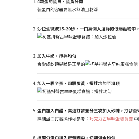
4顆蛋的蛋白、蛋黃分開
裝蛋白的容器要無水無油且乾淨
沙拉油微波15-20秒，一口氣倒入過篩的低筋麵粉中
加入牛奶，攪拌均勻
會變成乾麵糊狀是正常的
加入一顆全蛋、四顆蛋黃，攪拌均勻至滑順
蛋白加入白醋，高速打發並分三次加入砂糖，打發至
詳細蛋白打發操作可參考：
巧克力古早味蛋糕食譜
中
挖兩勺蛋白加入蛋黃糊中，切拌混合均勻