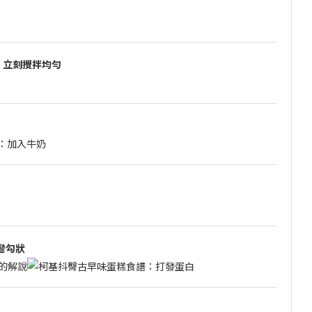
，立刻攪拌均勻
彎勾狀
的解說