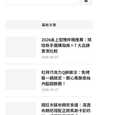
尋
最新文章
2026桌上型攪拌機推薦：烘
焙新手選購指南＋7 大品牌
實測比較
2026-08-07
杜拜巧克力Q餅做法：免烤
箱一鍋搞定，開心果酥皮絲
內餡超酥脆！
2026-04-27
提拉米蘇布朗尼食譜：濕潤
布朗尼搭配正統馬斯卡彭奶