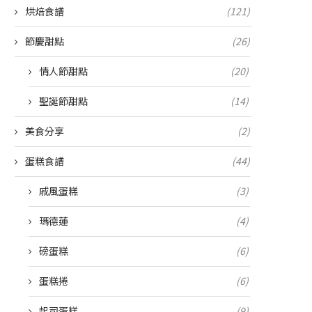
烘焙食譜
(121)
節慶甜點
(26)
情人節甜點
(20)
聖誕節甜點
(14)
美食分享
(2)
蛋糕食譜
(44)
戚風蛋糕
(3)
瑪德蓮
(4)
磅蛋糕
(6)
蛋糕捲
(6)
起司蛋糕
(9)