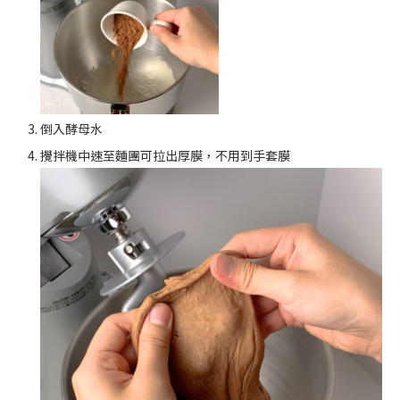
倒入酵母水
攪拌機中速至麵團可拉出厚膜，不用到手套膜