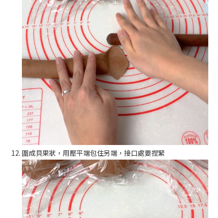
圍成貝果狀，用壓平端包住另端，接口處要捏緊