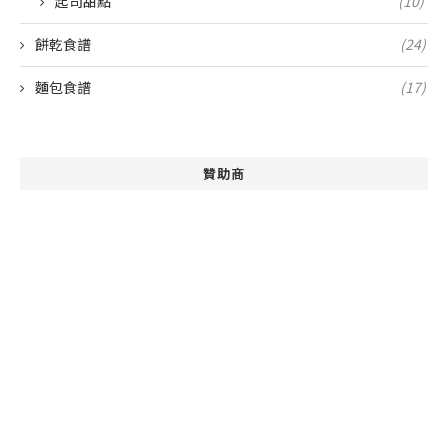
起司甜點
(10)
餅乾食譜
(24)
麵包食譜
(17)
贊助商