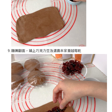
麵團翻面，鋪上巧克力豆及濃農本家蔓越莓乾