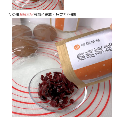
準備
濃農本家
蔓越莓果乾、巧克力豆備用