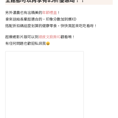
另外濃農也有出精美的
年節
禮盒
！
拿來送給長輩超適合的，印象分數加到爆XD
搭配折扣碼這麼划算的健康零食，快快買起來吃吃看呀！
超療癒影片版可以到
頑皮文廚房IG
觀看唷！
有任何問題也歡迎私訊我