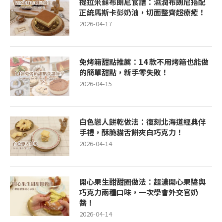
提拉米蘇布朗尼食譜：濕潤布朗尼搭配
正統馬斯卡彭奶油，切面整齊超療癒！
2026-04-17
免烤箱甜點推薦：14 款不用烤箱也能做
的簡單甜點，新手零失敗！
2026-04-15
白色戀人餅乾做法：復刻北海道經典伴
手禮，酥脆貓舌餅夾白巧克力！
2026-04-14
開心果生甜甜圈做法：超濃開心果醬與
巧克力兩種口味，一次學會外交官奶
醬！
2026-04-14