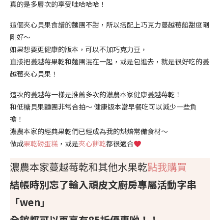
真的是多層次的享受哇哈哈哈！
這個夾心貝果食譜的麵團不甜，所以搭配上巧克力蔓越莓餡甜度剛
剛好～
如果想要更健康的版本，可以不加巧克力豆，
直接把蔓越莓果乾和麵團混在一起，或是包進去，就是很好吃的蔓
越莓夾心貝果！
這次的蔓越莓一樣是推薦多次的濃農本家健康蔓越莓乾！
和低糖貝果麵團非常合拍～ 健康版本當早餐吃可以減少一些負
擔！
濃農本家的經典果乾們已經成為我的烘焙常備食材～
做成
果乾磅蛋糕
，或是
夾心餅乾
都很適合
濃農本家蔓越莓乾和其他水果乾
點我購買
結帳時別忘了輸入頑皮文廚房專屬活動字串
「wen」
全館都可以再享有85折優惠呦！！