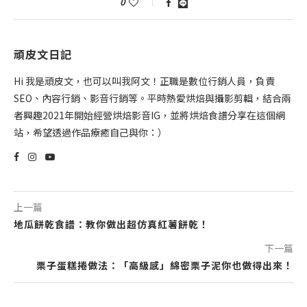
0
頑皮文日記
Hi 我是頑皮文，也可以叫我阿文！正職是數位行銷人員，負責
SEO、內容行銷、影音行銷等。平時熱愛烘焙與攝影剪輯，結合兩
者興趣2021年開始經營烘焙影音IG，並將烘焙食譜分享在這個網
站，希望透過作品療癒自己與你：）
上一篇
地瓜餅乾食譜：教你做出超仿真紅薯餅乾！
下一篇
栗子蛋糕捲做法：「高級感」綿密栗子泥你也做得出來！