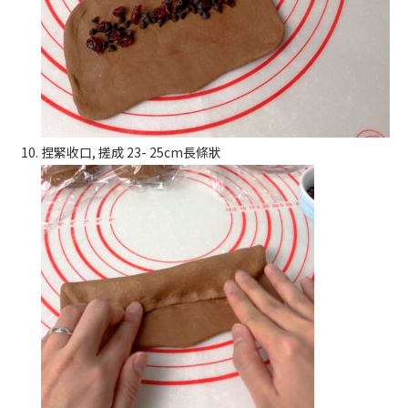
捏緊收口, 搓成 23- 25cm長條狀