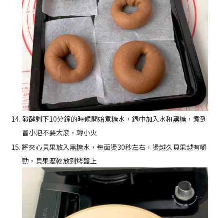
發酵剩下10分鐘的時候開始煮糖水，鍋中加入水和黑糖，煮到
冒小泡不要大滾，轉小火
將夾心貝果放入黑糖水，每面燙30秒左右，燙越久貝果越有嚼
勁，貝果瀝乾放到烤盤上