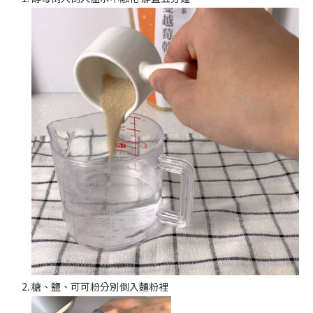
糖、鹽、可可粉分別倒入麵粉裡