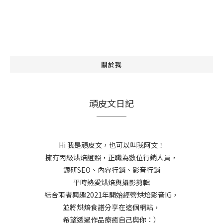
關於我
頑皮文日記
Hi 我是頑皮文，也可以叫我阿文！
擁有丙級烘焙證照，正職為數位行銷人員，
鑽研SEO、內容行銷、影音行銷
平時熱愛烘焙與攝影剪輯
結合兩者興趣2021年開始經營烘焙影音IG，
並將烘焙食譜分享在這個網站，
希望透過作品療癒自己與你：）