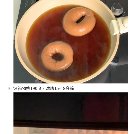
烤箱預熱190度，烘烤15-18分鐘