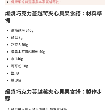
健康果乾首選濃農本家蔓越莓乾！
爆漿巧克力蔓越莓夾心貝果食譜：材料準
備
高筋麵粉 240g
酵母 3g
巧克力 50g
濃農本家蔓越莓乾 40g
水 140g
可可粉 10g
鹽 1g
糖 10g
爆漿巧克力蔓越莓夾心貝果食譜：製作步
驟
酵母倒入倒入溫水中融化 靜置五分鐘