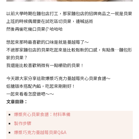
以前大學時期在麵包店打工，那家麵包店的招牌商品之一就是貝果
上班的時候偶爾要在試吃區切貝果，邊喊話術
然後再偷吃幾口貝果(? 哈哈哈
想起來那時最喜歡的口味是就是蔓越莓了～
不過那家麵包店的貝果吃起來是比較鬆軟的口感，有點像…麵包形
狀的貝果？
我還是比較喜歡稍微有一點嚼勁的貝果！
今天跟大家分享這款爆漿巧克力蔓越莓夾心貝果食譜～
低糖版本搭配內餡，吃起來剛剛好！
一起來看看怎麼做吧～～
文章目錄：
爆漿夾心貝果食譜：材料準備
製作步驟
爆漿巧克力蔓越莓貝果Q&A