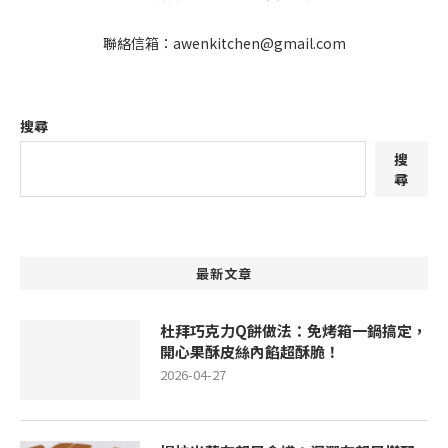
聯絡信箱：awenkitchen@gmail.com
搜尋
搜
尋
最新文章
杜拜巧克力Q餅做法：免烤箱一鍋搞定，
開心果酥皮絲內餡超酥脆！
2026-04-27