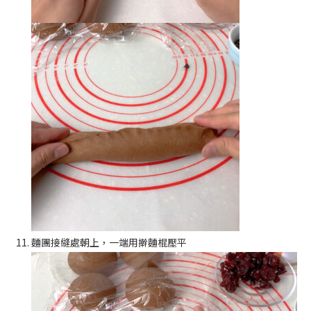
麵團接縫處朝上，一端用擀麵棍壓平