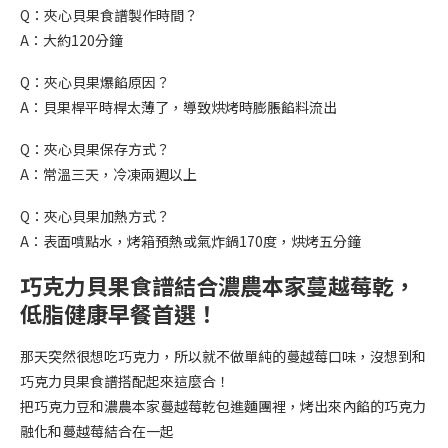
Q：夾心貝果食譜製作時間？
A：大約120分鐘
Q：夾心貝果爆餡原因？
A：貝果桿平時桿太薄了，導致烘烤時膨脹餡料流出
Q：夾心貝果保存方式？
A：常溫三天，冷凍兩週以上
Q：夾心貝果加熱方式？
A：表面噴點水，烤箱預熱或氣炸鍋170度，烘烤五分鐘
巧克力貝果食譜結合濃農本家蔓越莓乾，
低脂健康早餐首選！
那天突然很想吃巧克力，所以就不做單純的蔓越莓口味，沒想到和
巧克力貝果食譜搭配起來這麼合！
把巧克力豆和濃農本家蔓越莓乾包進麵團裡，烤出來內餡的巧克力
融化和蔓越莓結合在一起