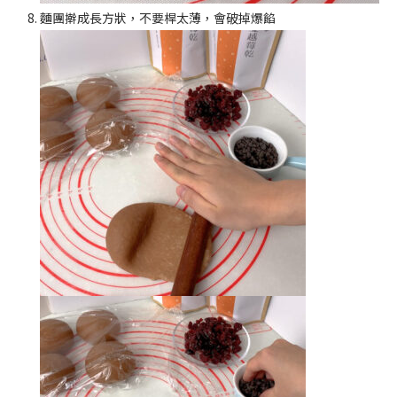
麵團擀成長方狀，不要桿太薄，會破掉爆餡