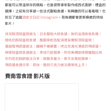
都是可以常溫保存的糕點，也是很常拿來製作成西式喜餅、禮盒的
選擇。之前有分享過一些法式甜點食譜，有興趣的可以看看哦！也
別忘了追蹤
頑皮文日記 Instagram
，我每週都會更新療癒的烘焙
影片！
抹茶酥頂磅蛋糕做法：日本甜點大師食譜，無奶油清爽無負擔！
櫻桃奶酥磅蛋糕食譜：酸甜果乾搭配濕潤紮實酥頂磅蛋糕！
蔓越莓瑪德蓮做法：麵糊不需靜置，烤出充滿光澤感的瑪德蓮！
檸檬磅蛋糕食譜做法：零技巧超簡單，附完美稠度檸檬糖霜比例
布列塔尼酥餅做法分享：酥脆多層次，新手友善超簡單！
瑪德蓮食譜分享：原味、脆殼巧克力做法簡單就上手！
費南雪食譜 影片版