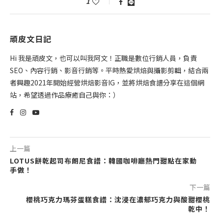
1
頑皮文日記
Hi 我是頑皮文，也可以叫我阿文！正職是數位行銷人員，負責
SEO、內容行銷、影音行銷等。平時熱愛烘焙與攝影剪輯，結合兩
者興趣2021年開始經營烘焙影音IG，並將烘焙食譜分享在這個網
站，希望透過作品療癒自己與你：）
上一篇
LOTUS餅乾起司布朗尼食譜：韓國咖啡廳熱門甜點在家動
手做！
下一篇
櫻桃巧克力瑪芬蛋糕食譜：沈浸在濃郁巧克力與酸甜櫻桃
乾中！