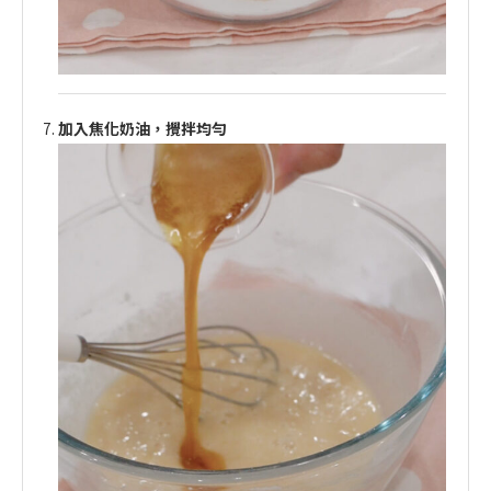
加入焦化奶油，攪拌均勻