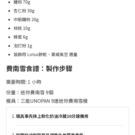
糖粉 70g
杏仁粉 30g
中筋麵粉 20g
核桃 10g
蜂蜜 6g
泡打粉 1g
裝飾用 Lotus餅乾、夏威夷豆 適量
費南雪食譜：製作步驟
需要時間:
1 小時
份量：迷你費南雪 9個
模具：三能UNOPAN 9連迷你費南雪模
模具事先抹上軟化奶油冷藏20分鐘備用