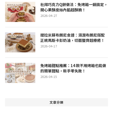
杜拜巧克力Q餅做法：免烤箱一鍋搞定，
開心果酥皮絲內餡超酥脆！
2026-04-27
提拉米蘇布朗尼食譜：濕潤布朗尼搭配
正統馬斯卡彭奶油，切面整齊超療癒！
2026-04-17
免烤箱甜點推薦：14 款不用烤箱也能做
的簡單甜點，新手零失敗！
2026-04-15
文章分類