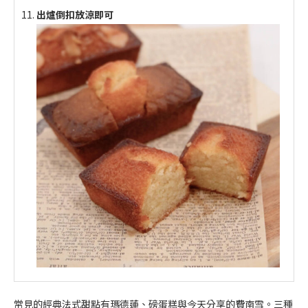
出爐倒扣放涼即可
常見的經典法式甜點有瑪德蓮、磅蛋糕與今天分享的費南雪。三種