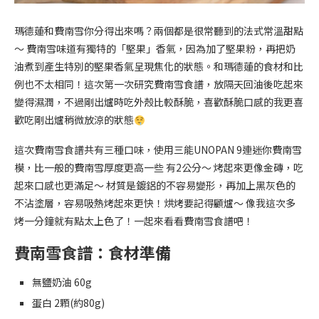
瑪德蓮和費南雪你分得出來嗎？兩個都是很常聽到的法式常溫甜點
～ 費南雪味道有獨特的「堅果」香氣，因為加了堅果粉，再把奶
油煮到產生特別的堅果香氣呈現焦化的狀態。和瑪德蓮的食材和比
例也不太相同！這次第一次研究費南雪食譜，放隔天回油後吃起來
變得濕潤，不過剛出爐時吃外殼比較酥脆，喜歡酥脆口感的我更喜
歡吃剛出爐稍微放涼的狀態
這次費南雪食譜共有三種口味，使用三能UNOPAN 9連迷你費南雪
模，比一般的費南雪厚度更高一些 有2公分～ 烤起來更像金磚，吃
起來口感也更滿足～ 材質是鍍鋁的不容易變形，再加上黑灰色的
不沾塗層，容易吸熱烤起來更快！烘烤要記得顧爐～ 像我這次多
烤一分鐘就有點太上色了！一起來看看費南雪食譜吧！
費南雪食譜：食材準備
無鹽奶油 60g
蛋白 2顆(約80g)