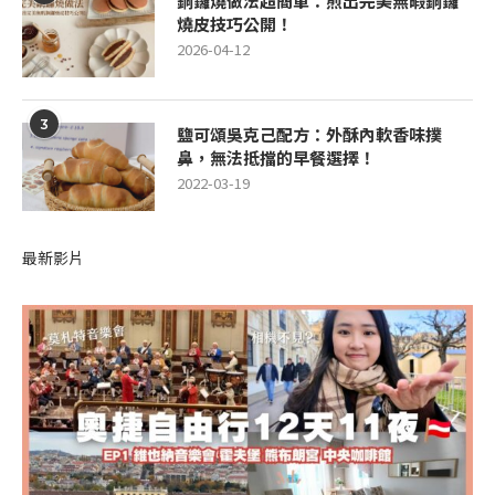
銅鑼燒做法超簡單：煎出完美無暇銅鑼
燒皮技巧公開！
2026-04-12
3
鹽可頌吳克己配方：外酥內軟香味撲
鼻，無法抵擋的早餐選擇！
2022-03-19
最新影片