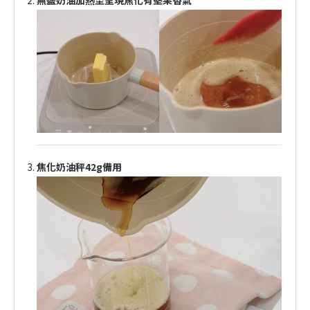
無鹽奶油加熱至呈現焦化有堅果香氣
焦化奶油秤42g備用