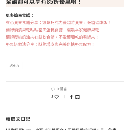
全館都可以享有85折優惠唷！
更多簡易食譜：
夾心貝果食譜分享：爆漿巧克力蔓越莓貝果，低糖健康版！
蘭姆酒漬果乾咕咕霍夫蛋糕食譜｜濃農本家健康果乾
蘭姆櫻桃奶油夾心餅乾食譜，不愛葡萄乾的看過來！
堅果塔做法分享：酥脆塔皮與完美焦糖堅果配方！
巧克力
0 留言
1
頑皮文日記