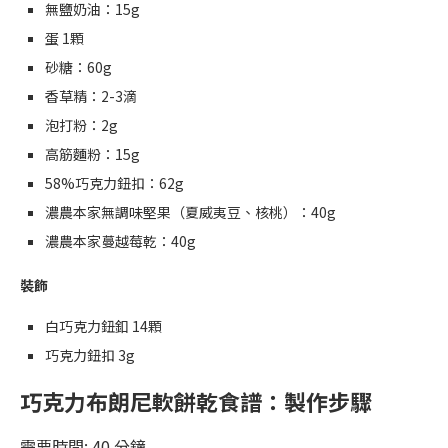
無鹽奶油：15g
蛋 1顆
砂糖：60g
香草精：2-3滴
泡打粉：2g
高筋麵粉：15g
58%巧克力鈕扣：62g
濃農本家無調味堅果（夏威夷豆、核桃）：40g
濃農本家蔓越莓乾：40g
裝飾
白巧克力鈕釦 14顆
巧克力鈕扣 3g
巧克力布朗尼軟餅乾食譜：製作步驟
需要時間:
40 分鐘