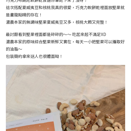
巧克力布朗尼軟餅乾食譜你筆記下來了沒呀？
這次搭配夏威夷豆和核桃我真的很愛，巧克力軟餅乾裡面放堅果就
是畫龍點睛的存在！
濃農本家的無調味堅果夏威夷豆又多，核桃大顆又完整！
最討厭看到堅果裡面都是碎碎的～～ 吃起來超不滿足XD
濃農本家的原味綜合堅果新鮮又實在，每天一小把堅果可以攝取好
的油脂～
包裝簡約拿來送人也很體面呦！