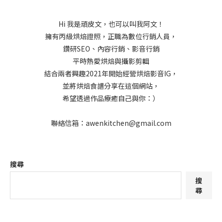
Hi 我是頑皮文，也可以叫我阿文！
擁有丙級烘焙證照，正職為數位行銷人員，
鑽研SEO、內容行銷、影音行銷
平時熱愛烘焙與攝影剪輯
結合兩者興趣2021年開始經營烘焙影音IG，
並將烘焙食譜分享在這個網站，
希望透過作品療癒自己與你：）
聯絡信箱：awenkitchen@gmail.com
搜尋
搜
尋