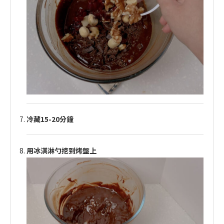
冷藏15-20分鐘
用冰淇淋勺挖到烤盤上