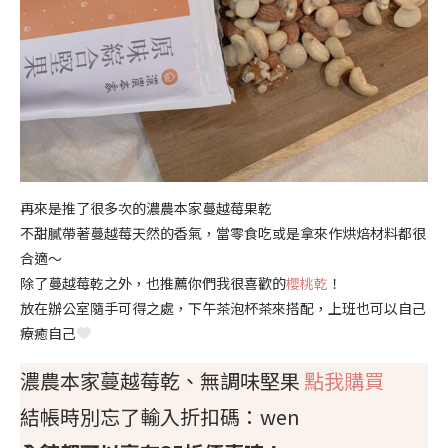
再來是推了很多次的濃農本家蔓越莓果乾
不甜膩帶著蔓越莓天然的香氣，當零食吃或是拿來作烘焙材料都很
合適～
除了蔓越莓乾之外，也推薦你們我很喜歡的
櫻桃乾
！
放在辦公室隨手可得之處，下午茶泡杯茶來搭配，上班也可以自己
療癒自己
濃農本家蔓越莓乾、無調味堅果
點我購買
結帳時別忘了輸入折扣碼：wen