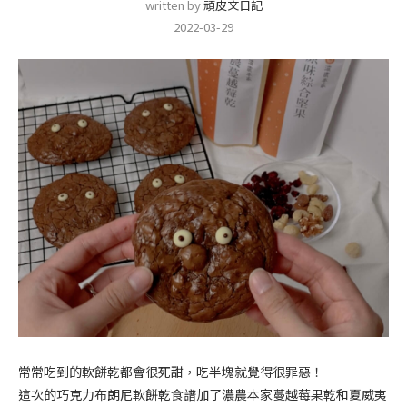
written by
頑皮文日記
2022-03-29
常常吃到的軟餅乾都會很死甜，吃半塊就覺得很罪惡！
這次的巧克力布朗尼軟餅乾食譜加了濃農本家蔓越莓果乾和夏威夷